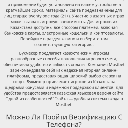
и приложение будет установлено на вашем устройстве в
кратчайшие сроки. Материалы сайта предназначены для
лиц старше twenty one года (21+). Участие в азартных играх
может вызвать игровую зависимость. Для игроков из
Казахстана доступны все способы платежей, включая
банковские карты, электронные кошельки и криптовалюты.
Перейдите в раздел казино и выберите там
соответствующую категорию.
Букмекер предлагает казахстанским игрокам
разнообразные способы пополнения игрового счета,
обеспечивая удобство и гибкость оплаты. Компания Mostbet
зарекомендовала себя как надежная игорная онлайн-
платформа, предоставляющая широкий выбор ставок на
спорт. Букмекер привлекает игроков из Казахстана
щедрыми бонусами и надежной поддержкой клиентов. Для
удобства предоставляется казахская языковая версия сайта.
Одной из особенностей” “сайта — удобная система входа в
Mostbet.
Можно Ли Пройти Верификацию С
Телефона?