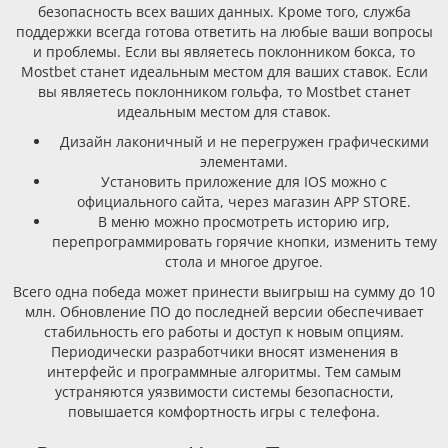
безопасность всех ваших данных. Кроме того, служба
поддержки всегда готова ответить на любые ваши вопросы
и проблемы. Если вы являетесь поклонником бокса, то
Mostbet станет идеальным местом для ваших ставок. Если
вы являетесь поклонником гольфа, то Mostbet станет
идеальным местом для ставок.
Дизайн лаконичный и не перегружен графическими
элементами.
Установить приложение для IOS можно с
официального сайта, через магазин APP STORE.
В меню можно просмотреть историю игр,
перепрограммировать горячие кнопки, изменить тему
стола и многое другое.
Всего одна победа может принести выигрыш на сумму до 10
млн. Обновление ПО до последней версии обеспечивает
стабильность его работы и доступ к новым опциям.
Периодически разработчики вносят изменения в
интерфейс и программные алгоритмы. Тем самым
устраняются уязвимости системы безопасности,
повышается комфортность игры с телефона.