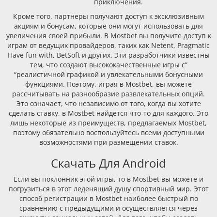
приключения.
Кроме того, партнеры получают доступ к эксклюзивным
акциям и бонусам, которые они могут использовать для
увеличения своей прибыли. В Mostbet вы получите доступ к
играм от ведущих провайдеров, таких как Netent, Pragmatic
Have fun with, BetSoft и других. Эти разработчики известны
тем, что создают высококачественные игры с”
“реалистичной графикой и увлекательными бонусными
функциями. Поэтому, играя в Mostbet, вы можете
рассчитывать на разнообразие развлекательных опций.
Это означает, что независимо от того, когда вы хотите
сделать ставку, в Mostbet найдется что-то для каждого. Это
лишь некоторые из преимуществ, предлагаемых Mostbet,
поэтому обязательно воспользуйтесь всеми доступными
возможностями при размещении ставок.
Скачать Для Android
Если вы поклонник этой игры, то в Mostbet вы можете и
погрузиться в этот леденящий душу спортивный мир. Этот
способ регистрации в Mostbet наиболее быстрый по
сравнению с предыдущими и осуществляется через