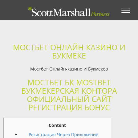
Toggle
navigation
МОСТБЕТ ОНЛАЙН-КАЗИНО И
БУКМЕКЕ
Мостбет Онлайн-казино И Букмекер
МОСТБЕТ БК MOSTBET
БУКМЕКЕРСКАЯ КОНТОРА
ОФИЦИАЛЬНЫЙ САЙТ
РЕГИСТРАЦИЯ БОНУС
Content
Регистрация Через Приложение