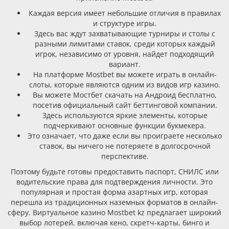
Каждая версия имеет небольшие отличия в правилах
и структуре игры.
Здесь вас ждут захватывающие турниры и столы с
разными лимитами ставок, среди которых каждый
игрок, независимо от уровня, найдет подходящий
вариант.
На платформе Mostbet вы можете играть в онлайн-
слоты, которые являются одним из видов игр казино.
Вы можете Мостбет скачать на Андроид бесплатно,
посетив официальный сайт беттинговой компании.
Здесь используются яркие элементы, которые
подчеркивают основные функции букмекера.
Это означает, что даже если вы проиграете несколько
ставок, вы ничего не потеряете в долгосрочной
перспективе.
Поэтому будьте готовы предоставить паспорт, СНИЛС или
водительские права для подтверждения личности. Это
популярная и простая форма азартных игр, которая
перешла из традиционных наземных форматов в онлайн-
сферу. Виртуальное казино Mostbet kz предлагает широкий
выбор лотерей, включая кено, скретч-карты, бинго и