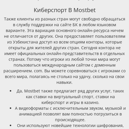
Киберспорт В Mostbet
Также клиенты из разных стран могут свободно обращаться
в службу поддержки на сайте БК в любом языковом
варианте. Эта вариация основного онлайн-ресурса ничем
не отличается от других. Она предоставляет пользователям
из Узбекистана доступ ко всем опциям конторы, которые
открыты для жителей других стран. Сегодня контора не
имеет официальных онлайн-представительств в отдельных
странах. Потому что игроки из любой точки мира могут
пользоваться международным сайтом с доменным
расширением. com. Вы можете соревноваться с игроками со
всего мира, полагаясь не столько на удачу, сколько на свои
навыки.
Да, Mostbet также предлагает ряд других услуг, таких
как ставки на виртуальный спорт, ставки на
киберспорт и игры в казино.
А видеоформаты с исключительным звуком, музыкой и
анимацией позволят вам полностью погрузиться в
происходящее.
Они используют новейшие технологии шифрования,