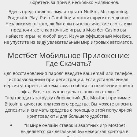
боретесь за приз в несколько миллионов.
Здесь представлены эмуляторы от NetEnt, Microgaming,
Pragmatic Play, Push Gambling и многих других вендоров.
Независимо от того, любите ли вы классические слоты или
предпочитаете карточные игры, в Мостбет Casino вы
найдете игры на любой вкус. Изучая оффшорный Mostbet,
не упустите из виду увлекательный мир игровых автоматов.
Мостбет Мобильное Приложение:
Где Скачать?
Для восстановления пароля введите ваш email или телефон,
использованный при регистрации. Если установленная
версия устареет, система сама сообщит о появлении нового
софта. Все, что нужно сделать пользователю –”
“подтвердить загрузку обновлений. Да, Mostbet принимает
Bitcoin в качестве платежного средства. Вы можете вносить
депозиты и снимать средства с помощью этой популярной
криптовалюты для большего удобства.
“В мире онлайн-ставок и азартных игр Mostbet
выделяется как легальная букмекерская контора в