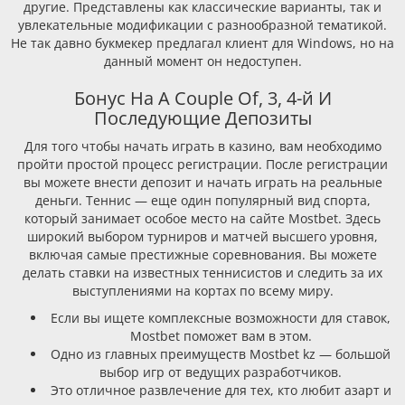
другие. Представлены как классические варианты, так и
увлекательные модификации с разнообразной тематикой.
Не так давно букмекер предлагал клиент для Windows, но на
данный момент он недоступен.
Бонус На A Couple Of, 3, 4-й И
Последующие Депозиты
Для того чтобы начать играть в казино, вам необходимо
пройти простой процесс регистрации. После регистрации
вы можете внести депозит и начать играть на реальные
деньги. Теннис — еще один популярный вид спорта,
который занимает особое место на сайте Mostbet. Здесь
широкий выбором турниров и матчей высшего уровня,
включая самые престижные соревнования. Вы можете
делать ставки на известных теннисистов и следить за их
выступлениями на кортах по всему миру.
Если вы ищете комплексные возможности для ставок,
Mostbet поможет вам в этом.
Одно из главных преимуществ Mostbet kz — большой
выбор игр от ведущих разработчиков.
Это отличное развлечение для тех, кто любит азарт и