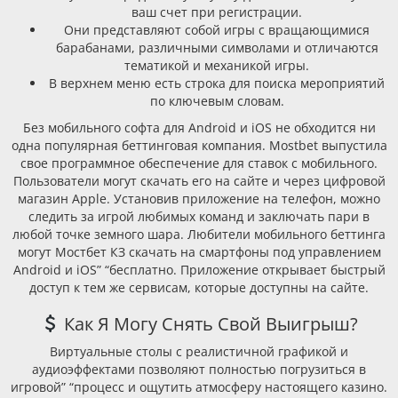
ваш счет при регистрации.
Они представляют собой игры с вращающимися
барабанами, различными символами и отличаются
тематикой и механикой игры.
В верхнем меню есть строка для поиска мероприятий
по ключевым словам.
Без мобильного софта для Android и iOS не обходится ни
одна популярная беттинговая компания. Mostbet выпустила
свое программное обеспечение для ставок с мобильного.
Пользователи могут скачать его на сайте и через цифровой
магазин Apple. Установив приложение на телефон, можно
следить за игрой любимых команд и заключать пари в
любой точке земного шара. Любители мобильного беттинга
могут Мостбет КЗ скачать на смартфоны под управлением
Android и iOS” “бесплатно. Приложение открывает быстрый
доступ к тем же сервисам, которые доступны на сайте.
Как Я Могу Снять Свой Выигрыш?
Виртуальные столы с реалистичной графикой и
аудиоэффектами позволяют полностью погрузиться в
игровой” “процесс и ощутить атмосферу настоящего казино.